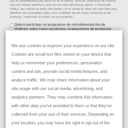
Doy mi consentimiento para hacer uso de mi nombre, dirección, información de contacto
(tal como número telefónico y dirección de correo electrónico), género, e información
médica, que consiste en datos relacionados con mi estado de salud; que sean útiles para
identificar mis necesidades (tales como: mobilidad, tipo de cirugía, tiempo de uso de
productos, condiciones de la piel) con este propósito.
Quiero participar en programas de retroalimentación de
Hollister, tales como encuestas, evaluaciones de productos
o servicios, y/o ensayos clínicos:
Doy mi consentimiento para hacer uso de mi nombre, dirección, información de contacto
(tal como número telefónico y dirección de correo electrónico), género, e información
We use cookies to improve your experience on our site.
médica, que consiste en datos relacionados con mi estado de salud; que sean útiles para
identificar mis necesidades (tales como: mobilidad, tipo de cirugía, tiempo de uso de
Cookies are small text files stored on your device that
productos, condiciones de la piel) con este propósito.
help us remember your preferences, personalize
content and ads, provide social media features, and
analyze traffic. We may share information about your
site usage with our social media, advertising, and
Al dar click en Autorizo, declaro mi consentimiento para que Hollister
Incoporated, así como sus compañías filiales
(mira aquí)
, puedan colectar,
almacenar, y utilizar la información personal necesaria para contactarme acerca
analytics partners. They may combine this information
de mi historia y/o hacer uso de mi historia y/o imágen en futuros materiales.
Tienes el derecho de retirar tu consentimiento en cualquier momento, envíanos
with other data you’ve provided to them or that they’ve
un mensaje a
hollister.mexico@hollister.com
o dando click en Actualizar
Preferencias al final de nuestros mensajes de correo electrónico.Este retiro de tu
collected from your use of their services. Depending on
consentimiento solamente tiene efectos a futuro, es decir, no tiene efectos sobre
los datos y autorizaciones ya procesadas y utilizadas previo al retiro de tu
consentimiento.
your location, you may have the right to opt out of the
Para más información, por favor consulta nuestro Aviso de Privacidad
Aviso de