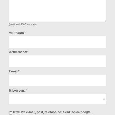
(maximaal 1000 woorden)
Voornaam*
Achternaam*
E-mail*
Ik ben een...*
Ik wil via e-mail, post, telefoon, sms enz. op de hoogte