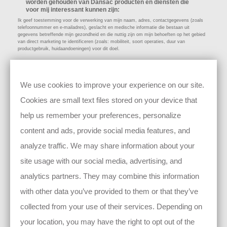
worden gehouden van Dansac producten en diensten die
voor mij interessant kunnen zijn:
Ik geef toestemming voor de verwerking van mijn naam, adres, contactgegevens (zoals
telefoonnummer en e-mailadres), geslacht en medische informatie die bestaan uit
gegevens betreffende mijn gezondheid en die nuttig zijn om mijn behoeften op het gebied
van direct marketing te identificeren (zoals: mobiliteit, soort operaties, duur van
productgebruik, huidaandoeningen) voor dit doel.
Ik wil deelnemen aan Dansac-feedbackprogramma's, zoals
enquêtes, product- of service-evaluaties en/of klinische
testactiviteiten:
We use cookies to improve your experience on our site.
Ik geef toestemming voor de verwerking van mijn naam, adres, contactgegevens (zoals
telefoonnummer en e-mailadres), leeftijd/verjaardag, geslacht en medische informatie die
Cookies are small text files stored on your device that
bestaan uit gegevens betreffende mijn gezondheid en die noodzakelijk zijn om de
geschiktheid van mijn deelname te verzekeren (zoals: mobiliteit, soort operaties, duur van
help us remember your preferences, personalize
productgebruik, huidaandoeningen) voor dit doel.
content and ads, provide social media features, and
analyze traffic. We may share information about your
site usage with our social media, advertising, and
analytics partners. They may combine this information
Door op verzenden te klikken, verklaar ik dat ik ermee instem dat zowel Dansac
als haar dochterondernemingen
(zie hier)
mijn persoonlijke gegevens mogen
verzamelen, verwerken en gebruiken om marketinginhoud te leveren.
with other data you’ve provided to them or that they’ve
U heeft het recht om uw toestemming te allen tijde in te trekken door een e-mail
te sturen naar
info@dansac.nl
of door te klikken op de updatevoorkeurenlink
collected from your use of their services. Depending on
onderaan onze e-mails. Een dergelijke intrekking heeft alleen gevolgen voor de
toekomst (d.w.z. dat de intrekking van uw toestemming geen gevolgen heeft
your location, you may have the right to opt out of the
voor de gegevensverwerking en -openbaarmaking vóór de intrekking).