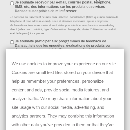
Je souhaite recevoir par e-mail, courrier postal, téléphone,
SMS, etc, des informations sur les produits et services
Dansac susceptibles de m'intéresser :
Je consens au traitement de mes nom, adresse, coordonnées (telles que mon numéro de
téléphone et mon adresse e-mail), sexe et données médicales, qui se composent
d'informations liées à ma santé et sont utiles pour identifier mes besoins en marketing
direct (telles que : mobilité, type d'intervention chirurgicale, durée d'utilisation du produit,
état de la peau) à ce propos.
Je souhaite participer aux programmes de feedback de
Dansac, tels que les enquêtes, évaluations de produits ou
de services et/ou activités liées aux essais cliniques :
Je consens au traitement de mes nom, adresse, coordonnées (telles que mon numéro de
téléphone et mon adresse e-mail), âge/date de naissance, sexe et données médicales, qui
We use cookies to improve your experience on our site.
se composent d'informations liées à ma santé et sont nécessaires pour s'assurer du bien-
fondé de ma participation (telles que : mobilité, type d'intervention chirurgicale, durée
Cookies are small text files stored on your device that
d'utilisation du produit, état de la peau) à ce propos.
help us remember your preferences, personalize
content and ads, provide social media features, and
analyze traffic. We may share information about your
En cliquant sur « Soumettre », je déclare que je consens à ce que
site usage with our social media, advertising, and
Dansac Limited et son groupe de sociétés
(voir ici)
, puisse collecter, traiter et
utiliser les données personnelles que je fournis pour me contacter concernant
analytics partners. They may combine this information
mon histoire et/ou l'utilisation de mon histoire et/ou de mes photos dans de
futurs supports.
with other data you’ve provided to them or that they’ve
Vous avez le droit de retirer votre consentement à tout moment en envoyant un
e-mail à l'adresse
Compliance.Belgium@Hollister.com
ou en cliquant sur le lien