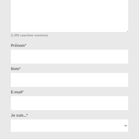
(1 000 caractères maximum)
Prénom*
Nom*
E-mail*
Je suis...*