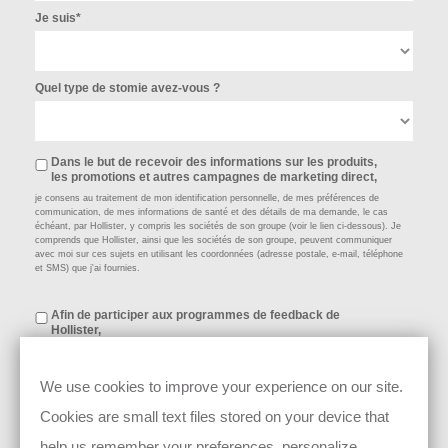
Je suis*
Quel type de stomie avez-vous ?
Dans le but de recevoir des informations sur les produits,
les promotions et autres campagnes de marketing direct,
je consens au traitement de mon identification personnelle, de mes préférences de
communication, de mes informations de santé et des détails de ma demande, le cas
échéant, par Hollister, y compris les sociétés de son groupe (voir le lien ci-dessous). Je
comprends que Hollister, ainsi que les sociétés de son groupe, peuvent communiquer
avec moi sur ces sujets en utilisant les coordonnées (adresse postale, e-mail, téléphone
et SMS) que j'ai fournies.
Afin de participer aux programmes de feedback de
Hollister,
tels que des enquêtes, des évaluations de produits ou de services et/ou des activités
d'essais cliniques, j'accepte le traitement par Hollister de mes nom, adresse, coordonnées
(par ex. : numéro de téléphone et adresse e-mail), âge/date de naissance, genre et
We use cookies to improve your experience on our site.
informations médicales, qui consistent en des données relatives à ma santé et
nécessaires pour garantir la pertinence de ma participation (par ex. : mobilité, type de
Cookies are small text files stored on your device that
chirurgie, utilisation du produit, problèmes de peau, style de vie), le cas échéant, à cet
effet. Tel qu'utilisé ci-dessus, « Hollister » fait référence à Hollister et aux sociétés de son
help us remember your preferences, personalize