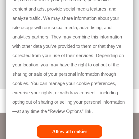
groupe (voir le lien ci-dessous).
content and ads, provide social media features, and
analyze traffic. We may share information about your
site usage with our social media, advertising, and
Votre consentement est facultatif et vous avez le droit de le retirer à tout
analytics partners. They may combine this information
moment. Pour retirer votre consentement ou apporter des modifications à vos
préférences de communication, contactez-nous à
l'adresse
Compliance.Belgium@Hollister.com
. Ce retrait n’aura d’effet qu’à
with other data you’ve provided to them or that they’ve
l’avenir, c’est-à-dire que le retrait de votre consentement n’affecte pas la licité du
traitement des données et de la divulgation des informations avant le retrait de
votre consentement.
collected from your use of their services. Depending on
Pour plus de détails sur Hollister et les sociétés de son groupe, veuillez consulter
your location, you may have the right to opt out of the
notre
Group Companies Page
. Vous trouverez de plus amples détails
concernant le traitement de vos données personnelles et vos droits légaux dans
notre
Privacy Notice
complète.
sharing or sale of your personal information through
cookies. You can manage your cookie preferences,
exercise your rights, or withdraw consent—including
opting out of sharing or selling your personal information
—at any time the “Review Options” link.
Allow all cookies